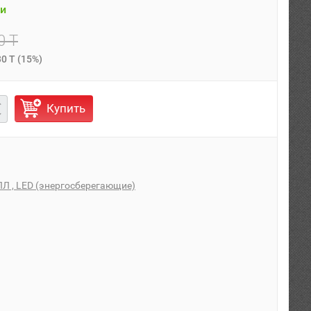
и
0 T
30 T
(
15%
)
Купить
Л , LED (энергосберегающие)