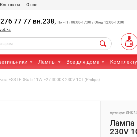
Контакты
О нас
 276 77 77 вн.238
,
Пн - Пт 08:00-17:00 / Обед 12:00-13:00
vet.kz
ветильники
Лампы
Все для дома
Комплект
мпа ESS LEDBulb 11W E27 3000K 230V 1CT (Philips)
Артикул: SHK2
Лампа 
230V 1C