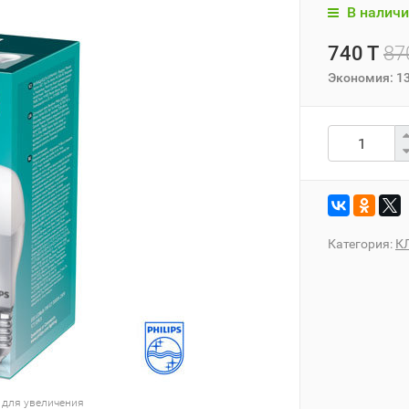
В наличи
740 T
87
Экономия:
1
Категория:
КЛ
 для увеличения