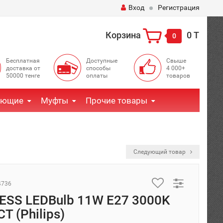
Вход
Регистрация
Корзина
0 T
0
Бесплатная
Доступные
Свыше
доставка от
способы
4 000+
50000 тенге
оплаты
товаров
ующие
Муфты
Прочие товары
Следующий товар
4736
ESS LEDBulb 11W E27 3000K
T (Philips)