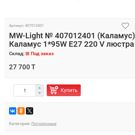
Артикул: 407012401
MW-Light № 407012401 (Каламус)
Каламус 1*95W E27 220 V люстра
Склад:
Под заказ
27 700 T
Купить
Категория:
Потолочные